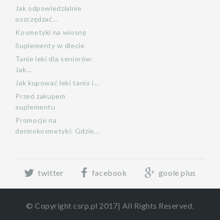
Jak odpowiedzialnie
oszczędzać...
Kosmetyki na wiosnę
Suplementy w diecie
Tanie leki dla seniorów:
Jak...
Jak kupować leki tanio i...
Przed zakupem
suplementu
Promocje na
dermokosmetyki: Gdzie...
twitter
facebook
goole plus
© Copyright csrp.pl 2017| All Rights Reserved.