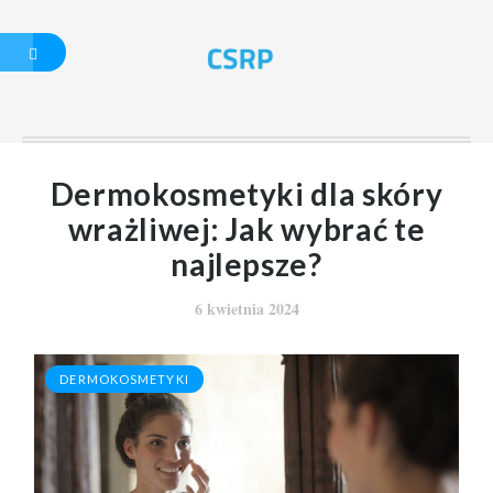
SUPLEMENTY W
DIECIE
Dermokosmetyki dla skóry
DERMOKOSMETY
wrażliwej: Jak wybrać te
KI
najlepsze?
OKAZJE CENOWE
KUPOWANIE
6 kwietnia 2024
TANICH LEKÓW
DERMOKOSMETYKI